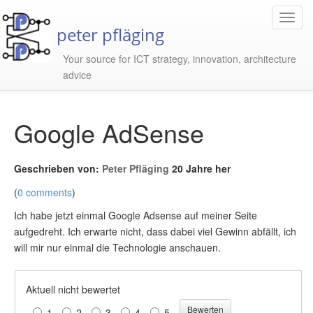
Toggl
peter pfläging
Navig
Your source for ICT strategy, innovation, architecture
advice
Google AdSense
Geschrieben von:
Peter Pfläging
20 Jahre her
(
0 comments
)
Ich habe jetzt einmal Google Adsense auf meiner Seite
aufgedreht. Ich erwarte nicht, dass dabei viel Gewinn abfällt, ich
will mir nur einmal die Technologie anschauen.
Aktuell nicht bewertet
1
2
3
4
5