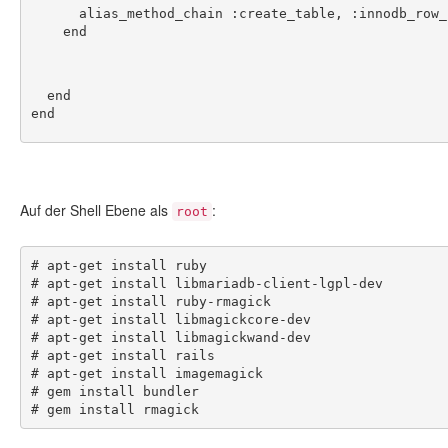
      alias_method_chain :create_table, :innodb_row
    end
  end
end
Auf der Shell Ebene als
:
root
# apt-get install ruby
# apt-get install libmariadb-client-lgpl-dev
# apt-get install ruby-rmagick
# apt-get install libmagickcore-dev
# apt-get install libmagickwand-dev
# apt-get install rails
# apt-get install imagemagick
# gem install bundler
# gem install rmagick