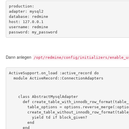
production:
adapter: mysql2
database: redmine
host: 127.0.0.1
username: redmine
password: my_password
Dann anlegen
/opt/redmine/config/initializers/enable_u
ActiveSupport.on_load :active_record do
  module ActiveRecord::ConnectionAdapters
    class AbstractMysqlAdapter
      def create_table_with_innodb_row_format(tabl
        table_options = options.reverse_merge(:o
        create_table_without_innodb_row_format(ta
          yield td if block_given?
        end
      end