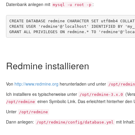
Datenbank anlegen mit
:
mysql -u root -p
CREATE DATABASE redmine CHARACTER SET utf8mb4 COLLAT
CREATE USER 'redmine'@'localhost' IDENTIFIED BY 'my_
GRANT ALL PRIVILEGES ON redmine.* TO 'redmine'@'loca
Redmine installieren
Von
http://www.redmine.org
herunterladen und unter
/opt/redmin
Ich installiere es typischerweise unter
(Vers
/opt/redmine-3.x.0
einen Symbolic Link. Das erleichtert hinterher den
/opt/redmine
Unter
/opt/redmine
Dann anlegen:
mit Inhalt:
/opt/redmine/config/database.yml