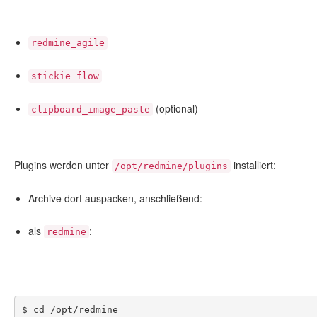
redmine_agile
stickie_flow
(optional)
clipboard_image_paste
Plugins werden unter
installiert:
/opt/redmine/plugins
Archive dort auspacken, anschließend:
als
:
redmine
$ cd /opt/redmine