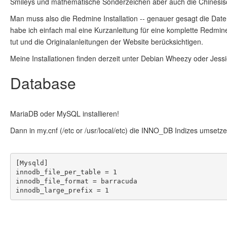
Smileys und mathematische Sonderzeichen aber auch die Chinesis
Man muss also die Redmine Installation -- genauer gesagt die Date
habe ich einfach mal eine Kurzanleitung für eine komplette Redmine
tut und die Originalanleitungen der Website berücksichtigen.
Meine Installationen finden derzeit unter Debian Wheezy oder Jessie
Database
MariaDB oder MySQL installieren!
Dann in my.cnf (/etc or /usr/local/etc) die INNO_DB Indizes umsetz
[Mysqld]
innodb_file_per_table = 1
innodb_file_format = barracuda
innodb_large_prefix = 1