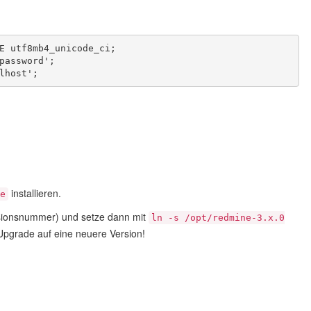
E utf8mb4_unicode_ci;
password';
lhost';
installieren.
e
ionsnummer) und setze dann mit
ln -s /opt/redmine-3.x.0
 Upgrade auf eine neuere Version!