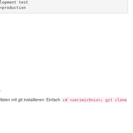
lopment test
=production
.
sten mit git installieren: Einfach
cd <verzeichnis>; git clone