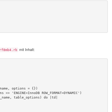
mit Inhalt:
rf8mb4.rb
e_name, options = {})
ptions => 'ENGINE=InnoDB ROW_FORMAT=DYNAMIC')
ble_name, table_options) do |td|