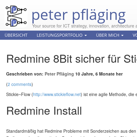
peter pfläging
Your source for ICT strategy, innovation, architecture 
ÜBERSICHT
LEISTUNGSPORTFOLIO
ÜBER MICH
V
Redmine 8Bit sicher für Sti
Geschrieben von:
Peter Pfläging
10 Jahre, 6 Monate her
(
2 comments
)
Stickie~Flow (
http://www.stickieflow.net
) ist eine agile Methode, die 
Redmine Install
Standardmäßig hat Redmine Probleme mit Sonderzeichen aus den 